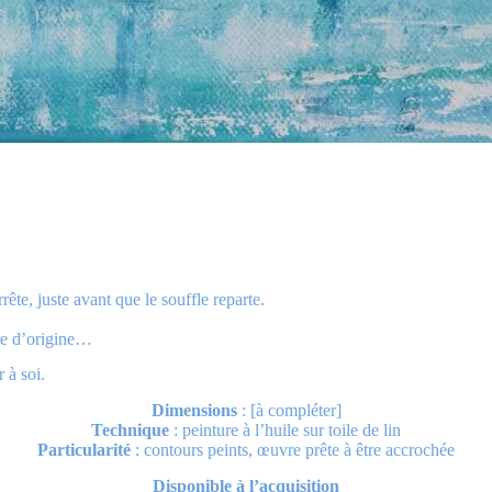
te, juste avant que le souffle reparte.
re d’origine…
 à soi.
Dimensions
: [à compléter]
Technique
: peinture à l’huile sur toile de lin
Particularité
: contours peints, œuvre prête à être accrochée
Disponible à l’acquisition