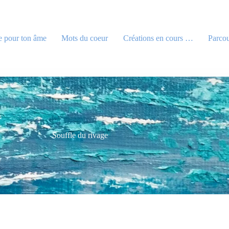
e pour ton âme
Mots du coeur
Créations en cours …
Parcou
Souffle du rivage