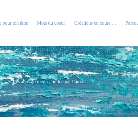
e pour ton âme
Mots du coeur
Créations en cours …
Parcou
Les ailes du merci , portée par l’âme.