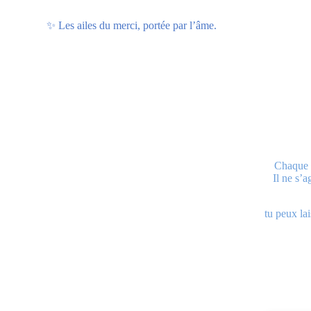
✨ Les ailes du merci, portée par l’âme.
Chaque g
Il ne s’
tu peux la