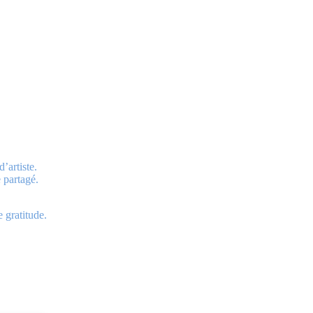
’artiste.
 partagé.
 gratitude.