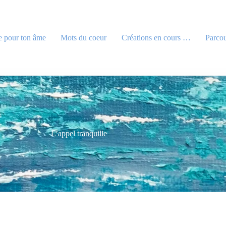
e pour ton âme
Mots du coeur
Créations en cours …
Parcou
L’appel tranquille