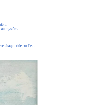
ière.
e au mystère.
ève chaque ride sur l’eau.