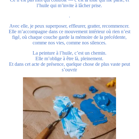
l’huile qui m’invite à lâcher prise.
.
Avec elle, je peux superposer, effleurer, gratter, recommencer.
Elle m’accompagne dans ce mouvement intérieur où rien n’est
figé, où chaque couche garde la mémoire de la précédente,
comme nos vies, comme nos silences.
La peinture à l’huile, c’est un chemin.
Elle m’oblige à être là, pleinement.
Et dans cet acte de présence, quelque chose de plus vaste peut
s’ouvrir