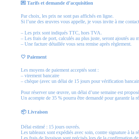
💌 Tarifs et demande d’acquisition
Par choix, les prix ne sont pas affichés en ligne.
Si l’une des œuvres vous appelle, je vous invite à me contacte
– Les prix sont indiqués TTC, hors TVA.
– Les frais de port, calculés au plus juste, seront ajoutés au m
– Une facture détaillée vous sera remise après règlement.
🤍 Paiement
Les moyens de paiement acceptés sont :
– virement bancaire
– chèque (avec un délai de 15 jours pour vérification bancair
Pour réserver une œuvre, un délai d’une semaine est proposé
Un acompte de 35 % pourra être demandé pour garantir la ré
📦 Livraison
Délai estimé : 15 jours ouvrés.
Les tableaux sont expédiés avec soin, contre signature à la r
Les frais de livraison sont précisés lors de la confirmation d