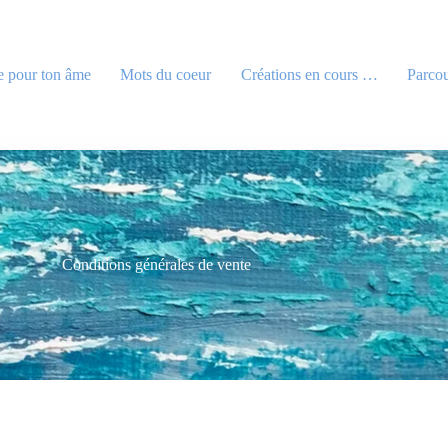
e pour ton âme
Mots du coeur
Créations en cours …
Parcou
Conditions générales de vente