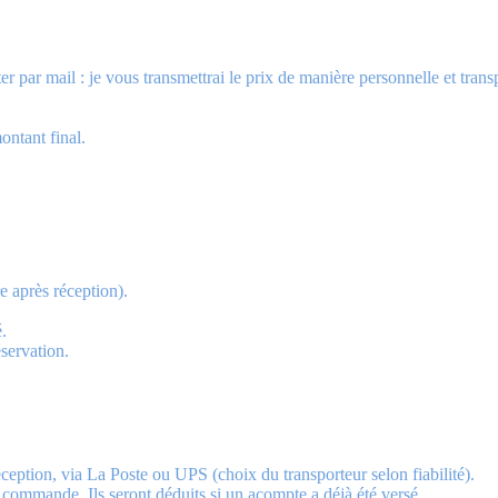
r par mail : je vous transmettrai le prix de manière personnelle et trans
ontant final.
e après réception).
.
servation.
éception, via La Poste ou UPS (choix du transporteur selon fiabilité).
e commande. Ils seront déduits si un acompte a déjà été versé.