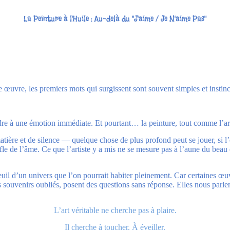
La Peinture à l'Huile : Au-delà du "J'aime / Je N'aime Pas"
œuvre, les premiers mots qui surgissent sont souvent simples et instincti
dre à une émotion immédiate. Et pourtant… la peinture, tout comme l’art
matière et de silence — quelque chose de plus profond peut se jouer, si
fle de l’âme. Ce que l’artiste y a mis ne se mesure pas à l’aune du beau 
 seuil d’un univers que l’on pourrait habiter pleinement. Car certaines œ
des souvenirs oubliés, posent des questions sans réponse. Elles nous pa
L’art véritable ne cherche pas à plaire.
Il cherche à toucher. À éveiller.