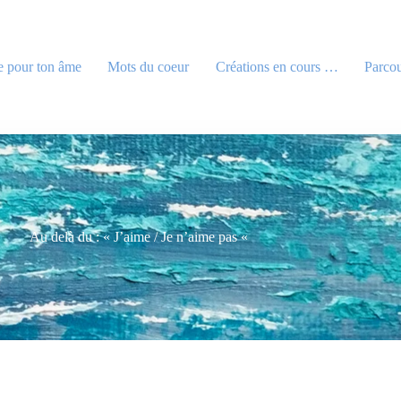
e pour ton âme
Mots du coeur
Créations en cours …
Parcou
Au delà du : « J’aime / Je n’aime pas «